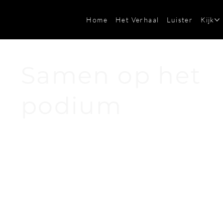
Home
Het Verhaal
Luister
Kijk
Samen op het
podium