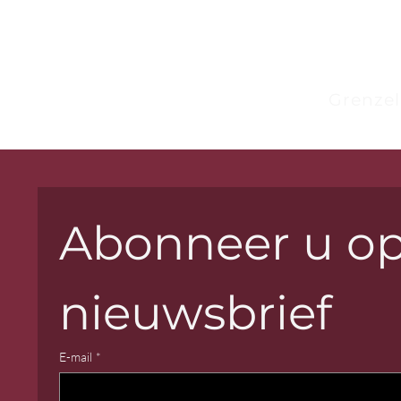
Grenzel
Abonneer u op
nieuwsbrief
E-mail
*