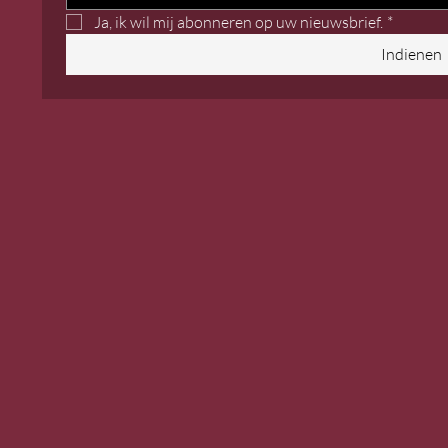
Ja, ik wil mij abonneren op uw nieuwsbrief.
*
Indienen