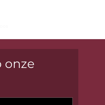
oos
 onze 