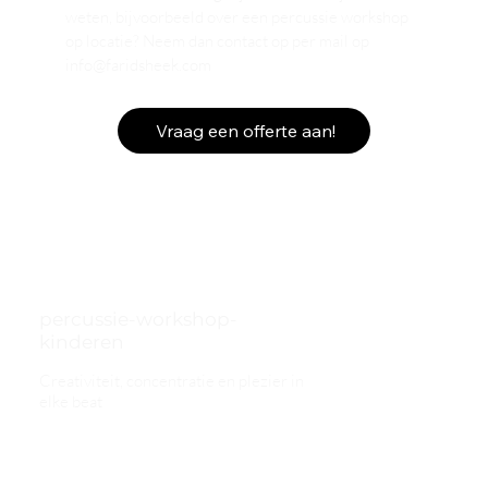
weten, bijvoorbeeld over een percussie workshop
op locatie? Neem dan contact op per mail op
info@faridsheek.com
Vraag een offerte aan!
percussie-workshop-
kinderen
Creativiteit, concentratie en plezier in
elke beat