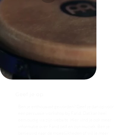
Geef je op
Ben je enthousiast geworden? Geef je dan op voor
een percussie workshop bij Farid. Dat kan heel
eenvoudig via zijn website. Hier vind je ook meer
informatie over Farid zelf en zijn muziek. Ben je
benieuwd naar de mogelijkheden of wil je meer