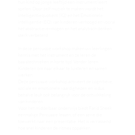
hun kind op jonge leeftijd een instrument leert
spelen. Door zelf muziek te maken wordt het
intelligentiequotiënt (IQ) en het Emotionele
intelligentie (EQ) van kinderen verhoogd en vooral
het abstractievermogen en het analytisch denken
sterk verbeterd
In deze percussie workshop maken uw leerlingen
kennis met het instrument en ze leren de
basistechnieken in korte tijd. Verder leren
Kinderen om naar elkaar te luisteren en samen
werken.
Deze percussie workshop activeert de cognitieve,
sociale en emotionele vaardigheden en is dus
behalve leuk ook belangrijk voor de ontwikkeling
van kinderen.
Voor het middelbaar onderwijs biedt Farid Sheek
eenmalige Percussie lessen, of een serie die
toewerkt naar een presentatie. Het is verrassend
hoe snel kinderen de ritmes oppakken.