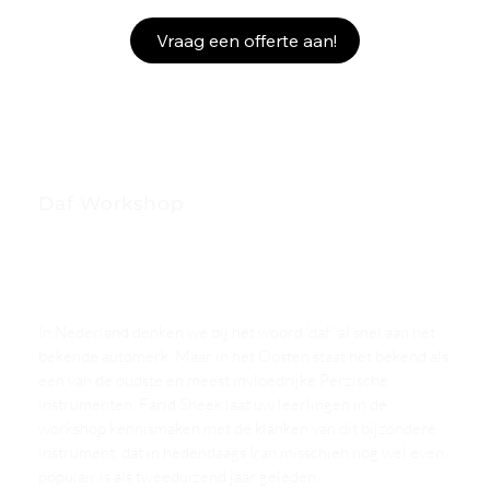
Vraag een offerte aan!
Daf Workshop
In Nederland denken we bij het woord ‘daf’ al snel aan het
bekende automerk. Maar in het Oosten staat het bekend als
een van de oudste en meest invloedrijke Perzische
instrumenten. Farid Sheek laat uw leerlingen in de
workshop kennismaken met de klanken van dit bijzondere
instrument, dat in hedendaags Iran misschien nog wel even
populair is als tweeduizend jaar geleden.