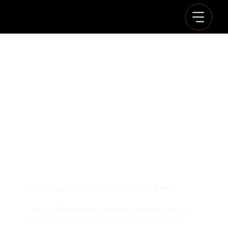
percussie-workshop-kinderen
Vrijwel alle kinderen houden ervan om muziek te
maken. En veel ouders vinden het belangrijk dat