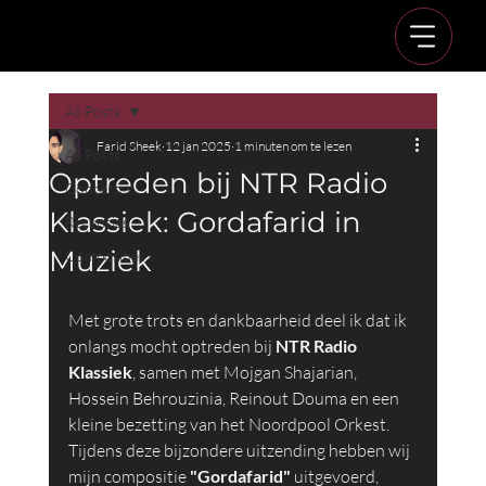
All Posts
Farid Sheek
12 jan 2025
1 minuten om te lezen
All Posts
Optreden bij NTR Radio
Concerten
Klassiek: Gordafarid in
Recensies
Muziek
Composities
Met grote trots en dankbaarheid deel ik dat ik 
onlangs mocht optreden bij 
NTR Radio 
Klassiek
, samen met Mojgan Shajarian, 
Hossein Behrouzinia, Reinout Douma en een 
kleine bezetting van het Noordpool Orkest.
Tijdens deze bijzondere uitzending hebben wij 
mijn compositie 
"Gordafarid"
 uitgevoerd, 