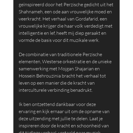
geïnspireerd door het Perzische gedicht uit het 
Shahnameh, een ode aan vrouwelijke moed en 
veerkracht. Het verhaal van Gordafarid, een 
vrouwelijke krijger die haar volk verdedigt met 
intelligentie en lef, heeft mij diep geraakt en 
vormde de basis voor dit muzikale werk.
De combinatie van traditionele Perzische 
elementen, Westerse orkestratie en de unieke 
samenwerking met Mojgan Shajarian en 
Hossein Behrouzinia bracht het verhaal tot 
leven op een manier die de kracht van 
interculturele verbinding benadrukt.
Ik ben ontzettend dankbaar voor deze 
ervaring en kijk ernaar uit om de opname van 
deze uitzending met jullie te delen. Laat je 
inspireren door de kracht en schoonheid van 
dit tijdloze verhaal, vertaald naar muziek.