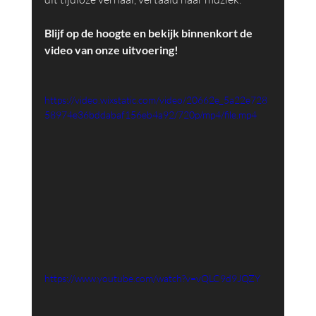
Blijf op de hoogte en bekijk binnenkort de 
video van onze uitvoering!
https://video.wixstatic.com/video/20662e_5a22e728
58974e36bddabaf156eb4a92/720p/mp4/file.mp4
https://www.youtube.com/watch?v=vQLC9d9JQZY