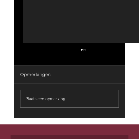
Opmerkingen
Plaats een opmerking...
Muziek die Woorden Overstijgt:
Achter de Schermen met Componist
Farid Sheek