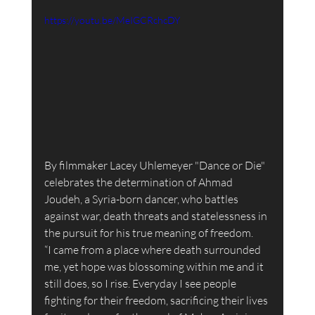
https://youtu.be/MeIGCRchcDY
By filmmaker Lacey Uhlemeyer "Dance or Die" 
celebrates the determination of Ahmad 
Joudeh, a Syria-born dancer, who battles 
against war, death threats and statelessness in 
the pursuit for his true meaning of freedom.
“I came from a place where death surrounded 
me, yet hope was blossoming within me and it 
still does, so I rise. Everyday I see people 
fighting for their freedom, sacrificing their lives 