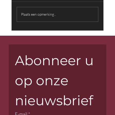
Plaats een opmerking...
Muziek die Woorden Overstijgt:
Achter de Schermen met Componist
Farid Sheek
Abonneer u 
op onze 
nieuwsbrief
E-mail
*