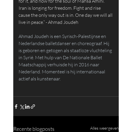
for it, and now for the soul of Mahsa Amini. 
Iran is longing for freedom. Fight and rise 
cause the only way out is in. One day we will all 
live in peace.” - Ahmad Joudeh
Ahmad Joudeh is een Syrisch-Palestijnse en 
Nederlandse balletdanser en choreograaf. Hij 
is geboren en getogen als staatloze vluchteling 
in Syrië. Met hulp van De Nationale Ballet 
Maatschappij verhuisde hij in 2016 naar 
Nederland. Momenteel is hij internationaal 
actief als kunstenaar.
Recente blogposts
Alles weergeven