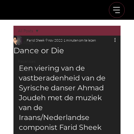
All Posts
Farid Sheek
9 nov 2022
1 minuten om te lezen
All Posts
Dance or Die
Concerten
Recensies
Een viering van de 
Composities
vastberadenheid van de 
Syrische danser Ahmad 
Joudeh met de muziek 
van de 
Iraans/Nederlandse 
componist Farid Sheek