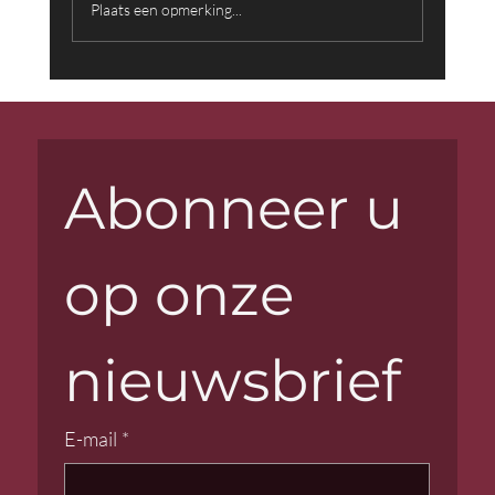
Plaats een opmerking...
Muziek die Woorden Overstijgt:
Achter de Schermen met Componist
Farid Sheek
Abonneer u 
op onze 
nieuwsbrief
E-mail
*