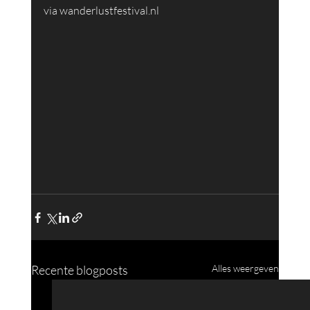
via wanderlustfestival.nl 
Recente blogposts
Alles weergeven