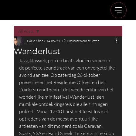
All Posts
Farid Sheek
14 nov 2019
1 minuten om te lezen
All Posts
Wanderlust
Concerten
Jazz, klassiek, pop en beats vloeien samen in 
Recensies
de perfecte soundtrack van een onvergetelijke 
Composities
avond aan zee. Op zaterdag 26 oktober 
presenteren het Residentie Orkest en het 
Zuiderstrandtheater de tweede editie van het 
wonderlijke minifestival Wanderlust: een 
muzikale ontdekkingsreis die alle zintuigen 
prikkelt. Vanaf 17:00 barst het feest los met 
optredens van de meest avontuurlijke 
artiesten van dit moment zoals Caravan, 
Spark, YSA en Farid Sheek. Tickets zijn te koop 