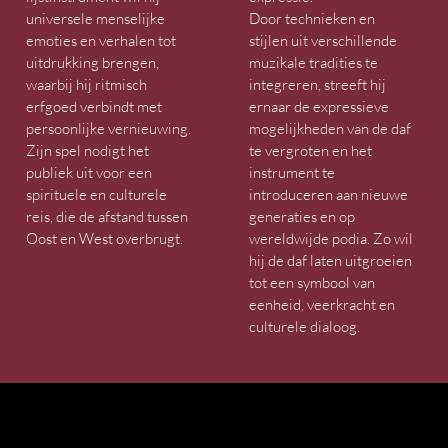
universele menselijke
Door technieken en
emoties en verhalen tot
stijlen uit verschillende
uitdrukking brengen,
muzikale tradities te
waarbij hij ritmisch
integreren, streeft hij
erfgoed verbindt met
ernaar de expressieve
persoonlijke vernieuwing.
mogelijkheden van de daf
Zijn spel nodigt het
te vergroten en het
publiek uit voor een
instrument te
spirituele en culturele
introduceren aan nieuwe
reis, die de afstand tussen
generaties en op
Oost en West overbrugt.
wereldwijde podia. Zo wil
hij de daf laten uitgroeien
tot een symbool van
eenheid, veerkracht en
culturele dialoog.