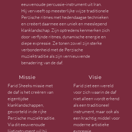
eeuwenoude percussie-instrument uit Iran.
Hij verweeft op meesterlijke wijze traditionele
Perzische ritmes met hedendaagse technieken
en creëert daarmee een uniek en meeslepend
klanklandschap. Zijn optredens kenmerken zich
door verfijnde ritmes, dynamische energie en
diepe expressie. Ze tonen zowel zijn sterke
verbondenheid met de Perzische
muziektraditie als zijn vernieuwende
benadering van de daf.
Missie
Visie
Farid Sheeks missie met
Farid ziet een wereld
de daf is het creëren van
voor zich waarin de daf
eigentijdse
niet alleen wordt erkend
klanklandschappen,
als een traditioneel
geworteld in de rijke
instrument, maar ook als
Perzische muziektraditie.
een krachtig middel voor
Via dit eeuwenoude
moderne artistieke
lijstinstrument wil hij
expressie.