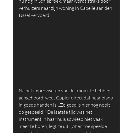
nu nog in Schiebroek, maar wordt straks door 
verhuizers naar zijn woning in Capelle aan den 
IJssel vervoerd.
Na het improviseren van de Iraniër te hebben 
aangehoord, weet Copier direct dat haar piano 
in goede handen is. ,,Zo goed is hier nog nooit 
op gespeeld!" De laatste tijd was het 
instrument in haar huis sowieso niet vaak 
meer te horen, legt ze uit. ,,Af en toe speelde 