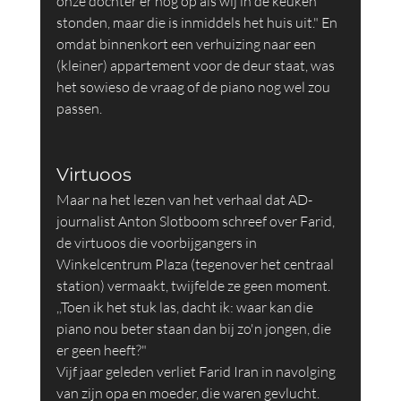
onze dochter er nog op als wij in de keuken 
stonden, maar die is inmiddels het huis uit." En 
omdat binnenkort een verhuizing naar een 
(kleiner) appartement voor de deur staat, was 
het sowieso de vraag of de piano nog wel zou 
passen.
Virtuoos
Maar na het lezen van het verhaal dat AD-
journalist Anton Slotboom schreef over Farid, 
de virtuoos die voorbijgangers in 
Winkelcentrum Plaza (tegenover het centraal 
station) vermaakt, twijfelde ze geen moment. 
,,Toen ik het stuk las, dacht ik: waar kan die 
piano nou beter staan dan bij zo'n jongen, die 
er geen heeft?"
Vijf jaar geleden verliet Farid Iran in navolging 
van zijn opa en moeder, die waren gevlucht. 