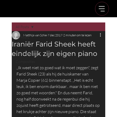
All Posts
Matthijs van Schie
7 dec 2017
2 minuten om te lezen
All Posts
Iraniër Farid Sheek heeft
Concerten
eindelijk zijn eigen piano
Recensies
Composities
,,Ik weet niet zo goed wat ik moet zeggen", zegt 
Farid Sheek (23) als hij de huiskamer van 
Marja Copier (61) binnenstapt. ,,Het is echt 
leuk, ik ben enorm dankbaar... maar ik ben niet 
zo goed met woorden." En dus neemt Farid, 
nog half doorweekt na de regenbui die hij 
zojuist heeft getrotseerd, maar direct plaats op 
het krukje achter zijn nieuwe piano. Die staat 