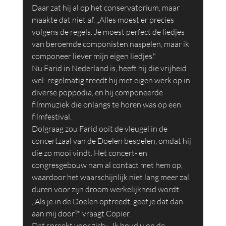
Daar zat hij al op het conservatorium, maar 
maakte dat niet af. ,,Alles moest er precies 
volgens de regels. Je moest perfect de liedjes 
van beroemde componisten naspelen, maar ik 
componeer liever mijn eigen liedjes."
Nu Farid in Nederland is, heeft hij die vrijheid 
wel: regelmatig treedt hij met eigen werk op in 
diverse poppodia, en hij componeerde 
filmmuziek die onlangs te horen was op een 
filmfestival.
Dolgraag zou Farid ooit de vleugel in de 
concertzaal van de Doelen bespelen, omdat hij 
die zo mooi vindt. Het concert- en 
congresgebouw nam al contact met hem op, 
waardoor het waarschijnlijk niet lang meer zal 
duren voor zijn droom werkelijkheid wordt. 
,,Als je in de Doelen optreedt, geef je dat dan 
aan mij door?" vraagt Copier.
Dat spreekt voor zich: ,,Ik houd u op de 