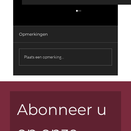
Opmerkingen
Plaats een opmerking...
Muziek die Woorden Overstijgt:
Achter de Schermen met Componist
Farid Sheek
Abonneer u 